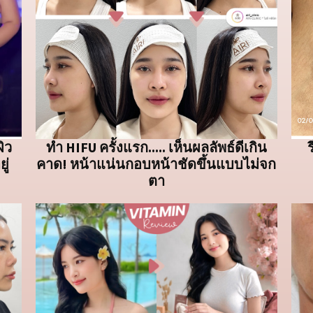
ิว
ทำ HIFU ครั้งแรก..... เห็นผลลัพธ์ดีเกิน
ู่
คาด! หน้าแน่นกอบหน้าชัดขึ้นแบบไม่จก
ตา