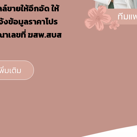
ลล์ขายให้อึกอัด ให้
จ้งข้อมูลราคาโปร
ณาเลขที่ ฆสพ.สบส
ิ่มเติม