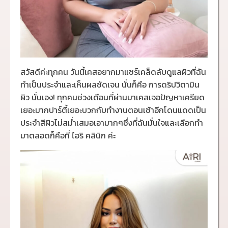
สวัสดีค่ะทุกคน วันนี้เคสอยากมาแชร์เคล็ดลับดูแลผิวที่ฉัน
ทำเป็นประจำและเห็นผลชัดเจน นั่นก็คือ การดริปวิตามิน
ผิว นั่นเอง! ทุกคนช่วงเดือนที่ผ่านมาเคสเจอปัญหาเครียด
เยอะมากปาร์ตี้เยอะบวกกับทำงานตอนเช้าอีกโดนแดดเป็น
ประจำสีผิวไม่สม่ำเสมอเอามากๆซึ่งที่ฉันมั่นใจและเลือกทำ
มาตลอดก็คือที่ ไอริ คลินิก ค่ะ