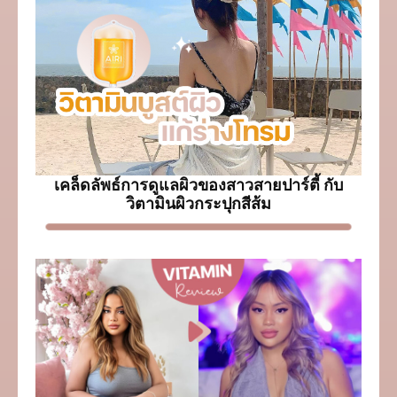
เคล็ดลัพธ์การดูแลผิวของสาวสายปาร์ตี้ กับ
วิตามินผิวกระปุกสีส้ม