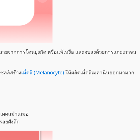
้ำลายจากการโดนยุงกัด หรือแพ้เหงื่อ และจบลงด้วยการแกะเกาจน
เซลล์สร้าง
เม็ดสี (Melanocyte)
ให้ผลิตเม็ดสีเมลานินออกมามาก
ันแดดสม่ำเสมอ
รอยฝังลึก