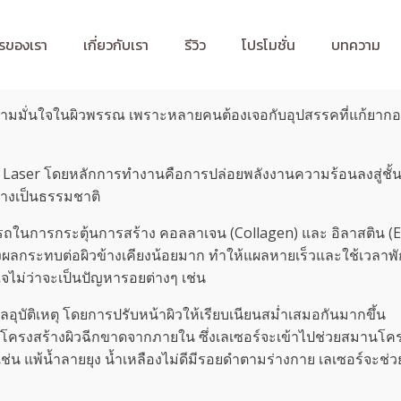
รของเรา
เกี่ยวกับเรา
รีวิว
โปรโมชั่น
บทความ
ืนความมั่นใจในผิวพรรณ เพราะหลายคนต้องเจอกับอุปสรรคที่แก้ยา
O2 Laser โดยหลักการทำงานคือการปล่อยพลังงานความร้อนลงสู่ชั้น
่างเป็นธรรมชาติ
มารถในการกระตุ้นการสร้าง คอลลาเจน (Collagen) และ อิลาสติน (Elas
คือส่งผลกระทบต่อผิวข้างเคียงน้อยมาก ทำให้แผลหายเร็วและใช้เวลาพักฟื
นใจไม่ว่าจะเป็นปัญหารอยต่างๆ เช่น
อุบัติเหตุ โดยการปรับหน้าผิวให้เรียบเนียนสม่ำเสมอกันมากขึ้น
กโครงสร้างผิวฉีกขาดจากภายใน ซึ่งเลเซอร์จะเข้าไปช่วยสมานโครง
 แพ้น้ำลายยุง น้ำเหลืองไม่ดีมีรอยดำตามร่างกาย เลเซอร์จะช่วยผล