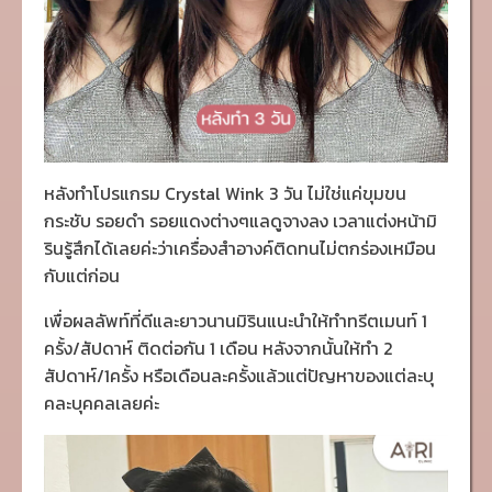
หลังทำโปรแกรม Crystal Wink 3 วัน ไม่ใช่แค่ขุมขน
กระชับ รอยดำ รอยแดงต่างๆแลดูจางลง เวลาแต่งหน้ามิ
รินรู้สึกได้เลยค่ะว่าเครื่องสำอางค์ติดทนไม่ตกร่องเหมือน
กับแต่ก่อน
เพื่อผลลัพท์ที่ดีและยาวนานมิรินแนะนำให้ทำทรีตเมนท์ 1
ครั้ง/สัปดาห์ ติดต่อกัน 1 เดือน หลังจากนั้นให้ทำ 2
สัปดาห์/1ครั้ง หรือเดือนละครั้งแล้วแต่ปัญหาของแต่ละบุ
คละบุคคลเลยค่ะ